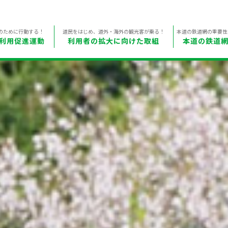
のために行動する！
道民をはじめ、道外・海外の観光客が乗る！
本道の鉄道網の重要性
利用促進運動
利用者の拡大に向けた取組
本道の鉄道