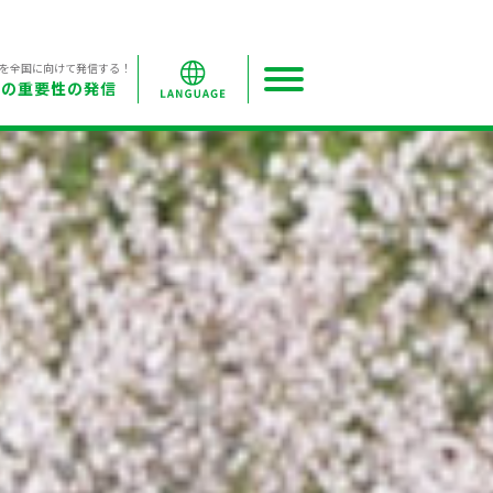
を全国に向けて発信する！
網の重要性の発信
日本語
English
한국어
简体中文
繁體中文